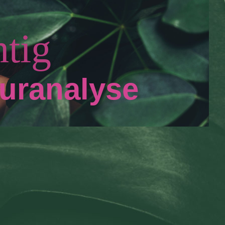
tig
euranalyse