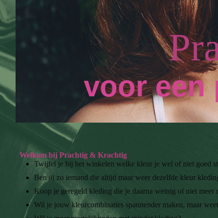
Pr
voor een 
Welkom bij Prachtig & Krachtig
Twijfel je bij het winkelen welke kleur je wel of niet goed s
Ben jij zo iemand die altijd maar weer dezelfde kleur kledi
Koop je geregeld kleding die je daarna weinig of niet meer 
Wil je jouw kleurcombinaties spannender maken, maar weet 