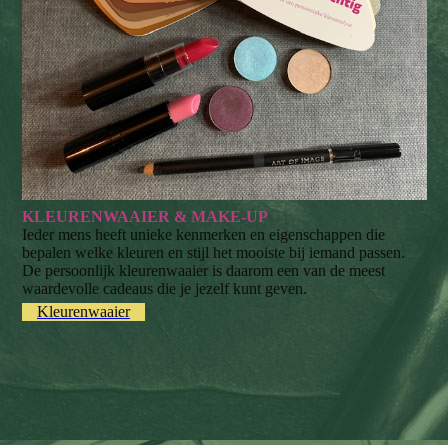
KLEURENWAAIER & MAKE-UP
Ieder mens heeft unieke kenmerken en eigenschappen die
bepalen welke kleuren en stijl het mooiste bij iemand passen.
De persoonlijk kleurenwaaier is daarom een van de meest
waardevolle cadeaus die je jezelf kunt geven.
Kleurenwaaier