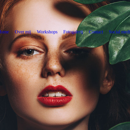
Home
Over mij
Workshops
Fotogalerij
Contact
Social med