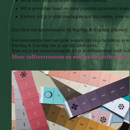
Wil je meer mogelijkheden met minder kleding?
Wil je geweldige basics en mooi passende accessoires kopen 
Kortom, wil jij je altijd prachtig en krachtig voelen, waar 
Dan biedt een kleurenanalyse bij Prachtig & Krachtig uitkomst!
Een kleuranalyse kan van grote waarde zijn en je helpen op je werk
Prachtig & Krachtig ben je aan het juiste adres.
Voor mij is het vooral belangrijk dat je je zelfverzekerd voelt in 
Meer zelfvertrouwen en een mooie uitstraling!