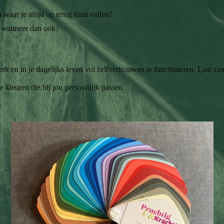
waar je altijd op terug kunt vallen?
en wanneer dan ook?
 en in je dagelijks leven vol zelfvertrouwen te functioneren. Laat zien 
de kleuren die bij jou persoonlijk passen.