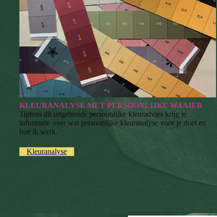
KLEURANALYSE MET PERSOONLIJKE WAAIER
Tijdens dit uitgebreide persoonlijke kleuradvies krijg je
informatie over wat persoonlijke kleuranalyse voor je doet en
hoe ik werk.
Kleuranalyse