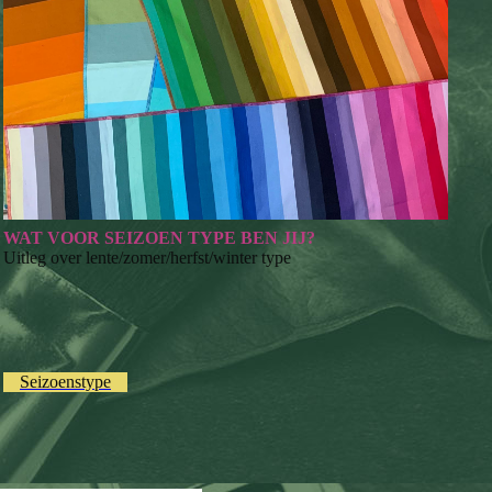
WAT VOOR SEIZOEN TYPE BEN JIJ?
Uitleg over lente/zomer/herfst/winter type
Seizoenstype