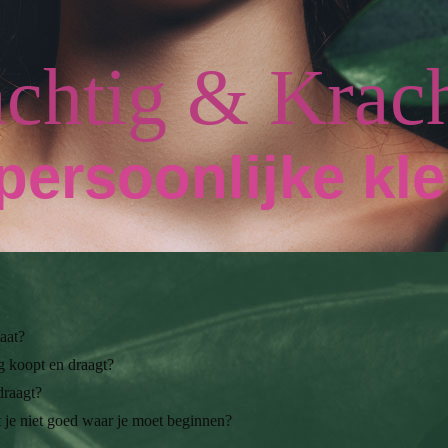
achtig & Krach
persoonlijke kl
taat?
ng koopt en draagt?
draagt?
je niet goed waar je moet beginnen?